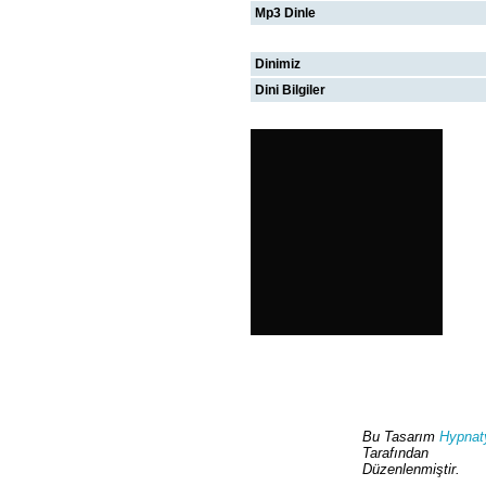
Mp3 Dinle
İSLAMIYET
Dinimiz
Dini Bilgiler
HAFTANIN VİDEOSU
Bu Tasarım
Hypnat
Tarafından
Düzenlenmiştir.