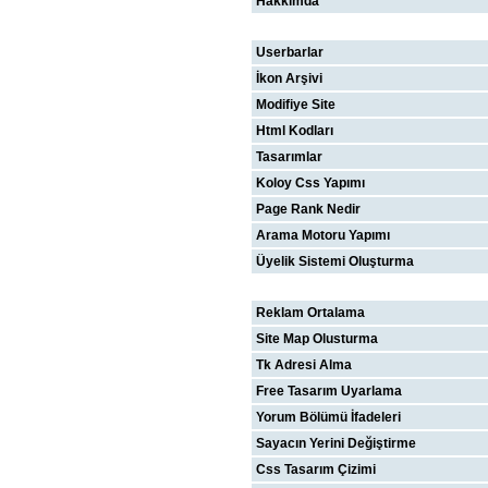
Hakkımda
WEBMASTER
Userbarlar
İkon Arşivi
Modifiye Site
Html Kodları
Tasarımlar
Koloy Css Yapımı
Page Rank Nedir
Arama Motoru Yapımı
Üyelik Sistemi Oluşturma
B-S YARDIM
Reklam Ortalama
Site Map Olusturma
Tk Adresi Alma
Free Tasarım Uyarlama
Yorum Bölümü İfadeleri
Sayacın Yerini Değiştirme
Css Tasarım Çizimi