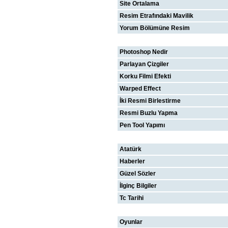
Site Ortalama
Resim Etrafındaki Mavilik
Yorum Bölümüne Resim
PHOTOSHOP
Photoshop Nedir
Parlayan Çizgiler
Korku Filmi Efekti
Warped Effect
İki Resmi Birlestirme
Resmi Buzlu Yapma
Pen Tool Yapımı
BIZIM ODA
Atatürk
Haberler
Güzel Sözler
İlginç Bilgiler
Tc Tarihi
EĞLENCE
Oyunlar