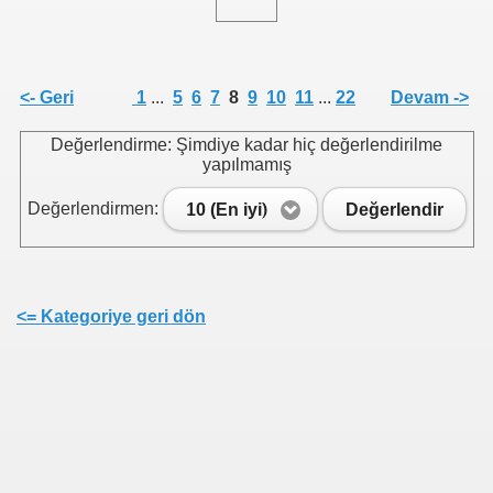
<- Geri
1
...
5
6
7
8
9
10
11
...
22
Devam ->
Değerlendirme: Şimdiye kadar hiç değerlendirilme
yapılmamış
Değerlendirmen:
10 (En iyi)
Değerlendir
<= Kategoriye geri dön